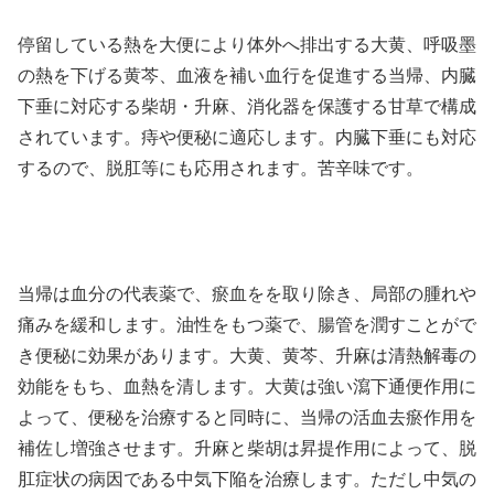
停留している熱を大便により体外へ排出する大黄、呼吸墨
の熱を下げる黄芩、血液を補い血行を促進する当帰、内臓
下垂に対応する柴胡・升麻、消化器を保護する甘草で構成
されています。痔や便秘に適応します。内臓下垂にも対応
するので、脱肛等にも応用されます。苦辛味です。
当帰は血分の代表薬で、瘀血をを取り除き、局部の腫れや
痛みを緩和します。油性をもつ薬で、腸管を潤すことがで
き便秘に効果があります。大黄、黄芩、升麻は清熱解毒の
効能をもち、血熱を清します。大黄は強い瀉下通便作用に
よって、便秘を治療すると同時に、当帰の活血去瘀作用を
補佐し増強させます。升麻と柴胡は昇提作用によって、脱
肛症状の病因である中気下陥を治療します。ただし中気の