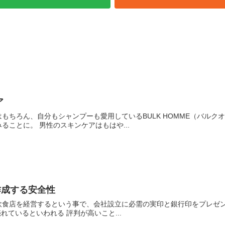
ア
、自分もシャンプーも愛用しているBULK HOMME（バルクオム）。 バルクオム自体はスキンケアから始
で、せっかくなので試してみることに。 男性のスキンケアはもはや...
作成する安全性
店を経営するという事で、会社設立に必需の実印と銀行印をプレゼントすること
グで4.5と高評価 2分に1本売れているといわれる 評判が高いこと...